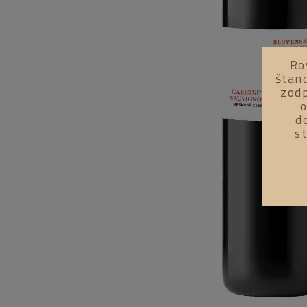
Ro
štan
zodp
o
d
s