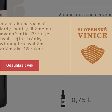
Víno intenzívne červene
ríbezliach, vanilke a c
vnako ako na vysoké
typicky cabernetového 
dardy kvality dbáme na
ovedné pitie. Preto je
pripomína čierne ríbezl
bsah tejto stránky
ostupný len osobám
Odporúčame k šťavnatý
tarším ako 18 rokov.
Vhodné kombinovať s r
Teplota podávania: 16 
Odsúhlasiť vek
Fľašová zrelosť: 3 – 5 
0,75 L