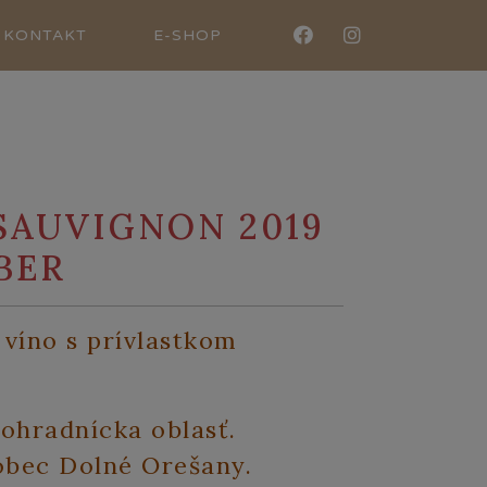
KONTAKT
E-SHOP
SAUVIGNON 2019
BER
víno s prívlastkom
ohradnícka oblasť.
 obec Dolné Orešany.