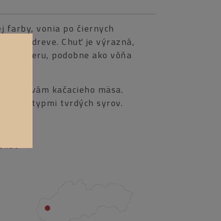
j farby, vonia po čiernych
édrovom dreve. Chuť je výrazná,
charakteru, podobne ako vôňa
e.
m úpravám kačacieho mäsa.
ôznymi typmi tvrdých syrov.
– 18°C
rokov
Malokarpatská
vinohradnícka oblasť.