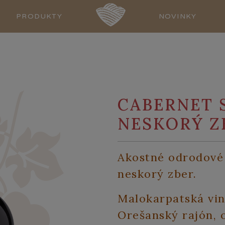
PRODUKTY
NOVINKY
CABERNET 
NESKORÝ Z
Akostné odrodové 
neskorý zber.
Malokarpatská vin
Orešanský rajón,