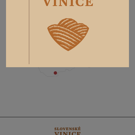
0,75 L
11,5 % obj.
Južnoslovenská vinohradnícka
oblasť.