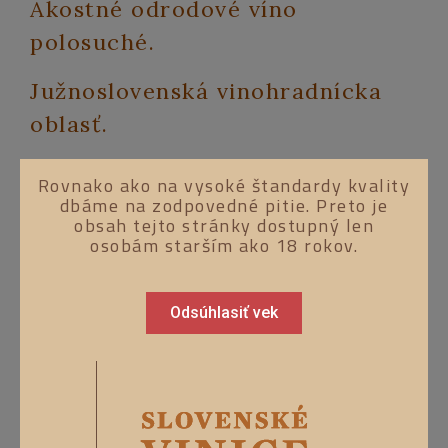
Akostné odrodové víno
polosuché.
Južnoslovenská vinohradnícka
oblasť.
Rovnako ako na vysoké štandardy kvality
Zlatožlté víno s jemnými odleskami. Vo
dbáme na zodpovedné pitie. Preto je
obsah tejto stránky dostupný len
vôni je výrazne aromatické s muškátovým
osobám starším ako 18 rokov.
tónom. Ľahké a ovocné víno s jemnou
citrusovou dochuťou.
Odsúhlasiť vek
Výborne sa hodí ako aperitív alebo k
cestovinám a šalátom.