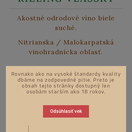
Akostné odrodové víno biele
suché.
Nitrianska / Malokarpatská
vinohradnícka oblasť.
Rovnako ako na vysoké štandardy kvality
Víno je jemnej zelenožltej farby s
dbáme na zodpovedné pitie. Preto je
príjemnou kvetnatou arómou
obsah tejto stránky dostupný len
rozkvitnutého viniča. V chuti klasický
osobám starším ako 18 rokov.
„suchý vlašák” so sviežou jabĺčkovo
orieškovou chuťou a vyváženou kyselinkou.
Odsúhlasiť vek
Odporúčame k ľahším úpravám hydinového
mäsa a rýb, ale aj k zeleninovým šalátom.