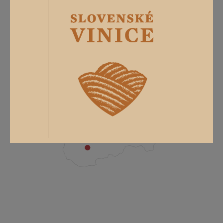
0,75 L
12% obj.
Nitrianska / Malokarpatská
vinohradnícka oblasť.