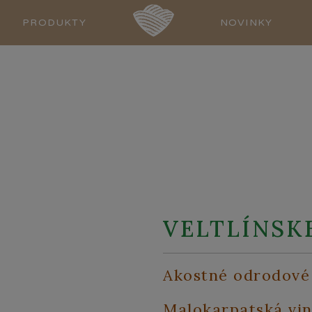
PRODUKTY
NOVINKY
VELTLÍNSK
Akostné odrodové 
Malokarpatská vin