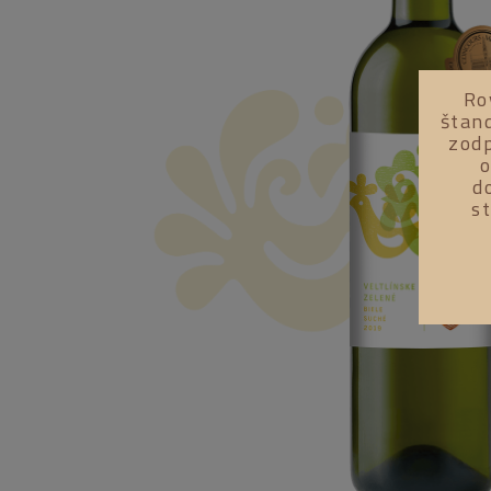
Ro
štan
zodp
o
d
s