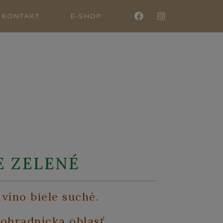
KONTAKT
E-SHOP
E ZELENÉ
víno biele suché.
ohradnícka oblasť.