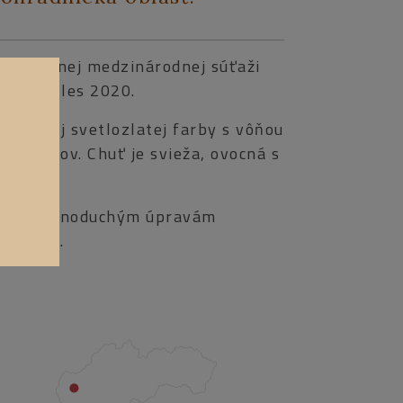
 prestížnej medzinárodnej súťaži
e Bruxelles 2020.
blietavej svetlozlatej farby s vôňou
ch kvetov. Chuť je svieža, ovocná s
ať k jednoduchým úpravám
ho mäsa.