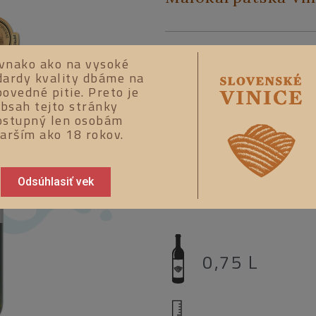
Víťaz zlatej medaile na
vnako ako na vysoké
vín Concours Mondial d
dardy kvality dbáme na
ovedné pitie. Preto je
Ochutnajte toto víno tr
bsah tejto stránky
ostupný len osobám
zeleného ovocia a poľný
tarším ako 18 rokov.
jemnými kyselinkami.
Víno odporúčame podáv
Odsúhlasiť vek
hydinového a bravčové
0,75 L