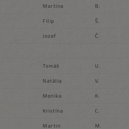
Martina
B.
Filip
Š.
Jozef
Č.
Tomáš
U.
Natália
V.
Monika
K.
Kristína
C.
Martin
M.