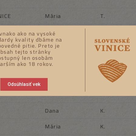
INICE
Mária
T.
INICE
Fabianová
M.
vnako ako na vysoké
dardy kvality dbáme na
ovedné pitie. Preto je
INICE
Daniela
V.
bsah tejto stránky
ostupný len osobám
INICE
Mária
M.
tarším ako 18 rokov.
INICE
Monika
Š.
Odsúhlasiť vek
Dana
K.
Mária
K.