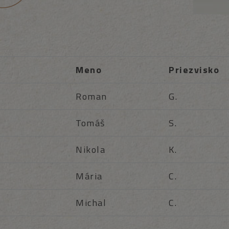
Meno
Priezvisko
Roman
G.
Tomáš
S.
Nikola
K.
Mária
C.
Michal
C.