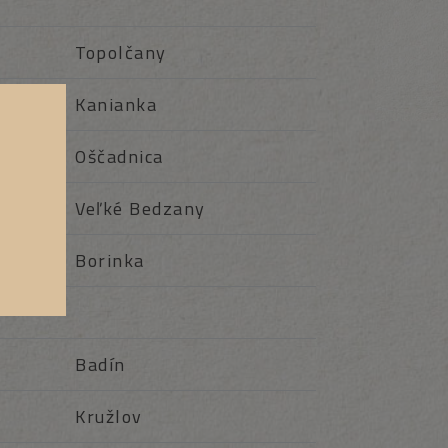
Topolčany
Kanianka
Oščadnica
Veľké Bedzany
Borinka
Badín
Kružlov