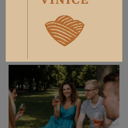
SLOVENSKÉ VINICE SÚ V KOLEKCII
NÁRODNÉHO SALÓNU VÍN
Slovenské Vinice sú v kolekcii Národného
salónu vín Na Slovensku sa tvorí veľa
kvalitných vín...
Čítať viac