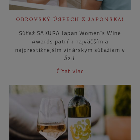
OBROVSKÝ ÚSPECH Z JAPONSKA!
Súťaž SAKURA Japan Women´s Wine
Awards patrí k najväčším a
najprestížnejším vinárskym súťažiam v
Ázii.
Čítať viac